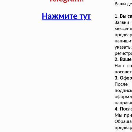
Ваши де
Нажмите тут
1. Вы с
Заявки
мессе
предвар
напиши
указат
регистр
2. Ваш
Наш со
посовет
3. Офор
После 
подпис
оформле
направл
4. Посл
Мы прин
Обраща
предвар