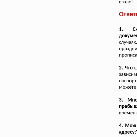
столе!
Ответ
1. Ск
докуме
случая
праздн
прописа
2. Что 
зависим
паспорт
можете 
3. Мне
пребыва
временн
4. Можн
адресу