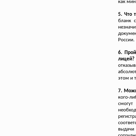
как мин
5. Что
бланк 
незнач
докуме
России.
6. Про
лицей?
отказы
абсолют
этом и 
7. Мож
кого-ли
смогут
необход
регис
соотве
выдачи
сотрудн