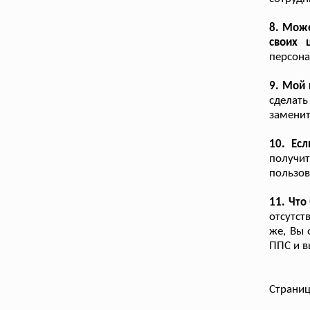
8. Може
своих 
персона
9. Мой 
сделать
заменит
10. Есл
получит
пользов
11. Что
отсутст
же, Вы 
ППС и в
Страниц