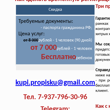
Три п
Скидка
Гаранти
Требуемые документы:
рамках
- паспорта гражданина РФ;
контраг
Цена услуг:
хитрых 
от 8 000
рублей - 1 человек (90 дней)
Мы сох
от 7 000
рублей - 1 человек
придет
готовы
Бесплатно
ребенок
докумен
Справе
ниже на
- при р
kupi.propisku@gmail.com
бесплат
клиент.
Тел. 7-937-796-30-96
Как с
Telegram: