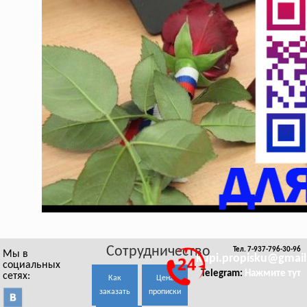
Сотрудничество
Тел. 7-937-796-30-96
Мы в
kupi.propisku@gmai
социальных
Telegram:
Нажмите тут
сетях:
Как
Цена
заказать
прописки