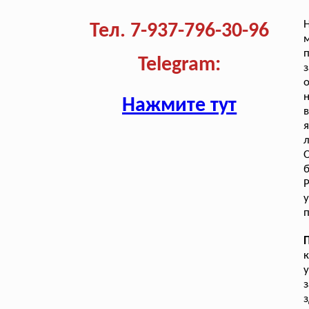
Тел. 7-937-796-30-96
п
Telegram:
з
о
Нажмите тут
я
л
О
Р
п
к
у
з
з