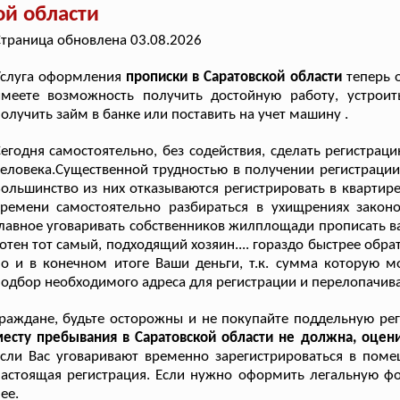
ой области
траница обновлена 03.08.2026
Услуга оформления
прописки в Саратовской области
теперь 
имеете возможность получить достойную работу, устроит
олучить займ в банке или поставить на учет машину .
егодня самостоятельно, без содействия, сделать регистрац
еловека.Существенной трудностью в получении регистрации
ольшинство из них отказываются регистрировать в квартире
ремени самостоятельно разбираться в ухищрениях законов
лавное уговаривать собственников жилплощади прописать вас
отен тот самый, подходящий хозяин.... гораздо быстрее обр
о и в конечном итоге Ваши деньги, т.к. сумма которую 
одбор необходимого адреса для регистрации и перелопачива
раждане, будьте осторожны и не покупайте поддельную р
есту пребывания в Саратовской области не должна, оцени
сли Вас уговаривают временно зарегистрироваться в помещ
астоящая регистрация. Если нужно оформить легальную фо
ее.