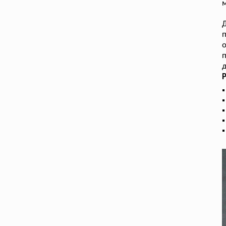
м
Д
п
д
Р