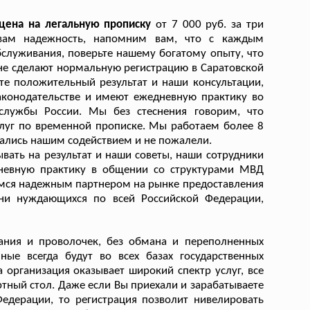
цена на легальную прописку
от 7 000 руб. за три
 вам надежность, напомним вам, что с каждым
луживания, поверьте нашему богатому опыту, что
х не сделают нормальную регистрацию в Саратовской
те положительный результат и наши консультации,
конодательстве и имеют ежедневную практику во
службы России. Мы без стеснения говорим, что
луг по временной прописке. Мы работаем более 8
овались нашим содействием и не пожалели.
вать на результат и наши советы, наши сотрудники
невную практику в общении со структурами МВД
емся надежным партнером на рынке предоставления
тни нуждающихся по всей Российской Федерации,
ания и проволочек, без обмана и переполненных
ные всегда будут во всех базах государственных
 организация оказывает широкий спектр услуг, все
тный стол. Даже если Вы приехали и зарабатываете
Федерации, то регистрация позволит нивелировать