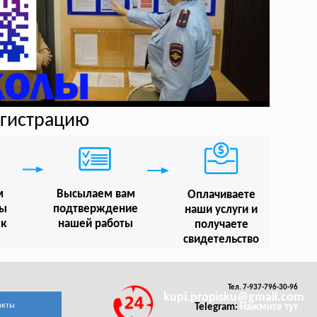
егистрацию
м
Высылаем вам
Оплачиваете
мы
подтверждение
наши услуги и
 к
нашей работы
получаете
свидетельство
Тел. 7-937-796-30-96
kupi.propisku@gmail.com
акты
Telegram:
Нажмите тут