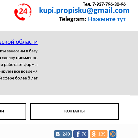
Тел. 7-937-796-30-96
kupi.propisku@gmail.com
Telegram:
Нажмите тут
вской области
ты занесены в базу
 сделку письменно
ми работают фирмы
рируем все вовремя
й сфере более 8 лет
КИ
КОНТАКТЫ
240
78
139