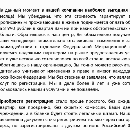
На данный момент
в нашей компании наиболее выгодная 
месяца! Мы убеждены, что эта стоимость гарантирует
рописанным проживающим в жилье поднимается оплата обс
а 3 990 рублей в квартал Вам ни при каких обстоятельства
бласти. Обратившись в наш центр, Вы обязательно получае
наши менеджеры внимательно отслеживают изменения в за
взаимодействии с отделами Федеральной Миграционной 
вляемся надежным партнером на рынке предоставления ус
ет и уже несколько сотен человек по всей стране, воспольз
братившись в нашу организацию, Вы точно можете рассчиты
бдительно учитывают изменения в праве и имеют каждод
оссийской Федерации.Мы без стеснения заявляем, что явля
услуг по регистрации. Мы в деле более 8 лет и уже со
ользовались нашими услугами и не пожалели.
Приобрести регистрацию
стало проще простого, без ожид
вартир, все прозрачно, без скрытых комиссий, Ваши дан
чреждений, а в бланке будет стоять легальный штамп. Наша
аявления и документы мы регистрируем только через паспор
десь, но зарегистрированы в другом регионе Российской 