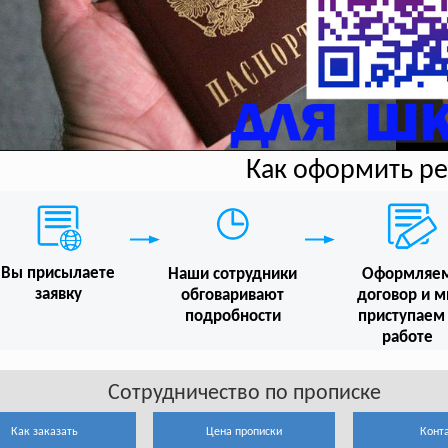
Как оформить р
Вы присылаете
Наши сотрудники
Оформляе
заявку
обговаривают
договор и 
подробности
приступаем
работе
Сотрудничество по прописке
Как заказать
Цена прописки
Конт