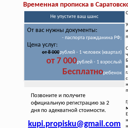
Временная прописка в Саратовск
С
Не упустите ваш шанс
От вас нужны документы:
п
- паспорта гражданина РФ;
Цена услуг:
С
от 8 000
рублей - 1 человек (квартал)
ч
от 7 000
Б
рублей - 1 взрослый
в
Бесплатно
г
ребенок
с
н
п
Позвоните и получите
Г
официальную регистрацию за 2
м
дня по адекватной стоимости.
Е
н
kupi.propisku@gmail.com
н